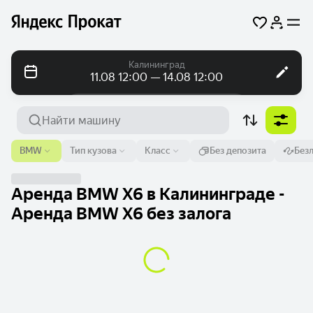
Калининград
11.08 12:00 — 14.08 12:00
Посуточно
Посуточно
Помесячно
Аэропорт или адрес
BMW
Тип кузова
Класс
Без депозита
Без
Калининград
От
Время
До
Время
Аренда BMW X6 в Калининграде -
11 авг.
12:00
14 авг.
12:00
Аренда BMW X6 без залога
Найти машину