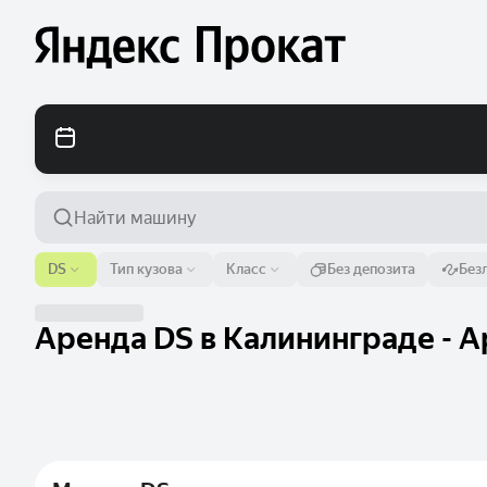
Аэропорт или адрес
DS
Тип кузова
Класс
Без депозита
Без
Калининград
Аренда DS в Калининграде - А