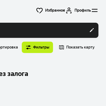
Избранное
Профиль
ортировка
Фильтры
Показать карту
Время
Найти машину
12:00
ез залога