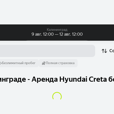
Калининград
9 авг. 12:00 — 12 авг. 12:00
Посуточно
Посуточно
Помесячно
С
От
Время
До
Безлимитный пробег
Полная страховка
9 авг.
12:00
12 авг.
нграде - Аренда Hyundai Creta б