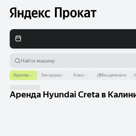
Аэропорт или адрес
Hyundai
Тип кузова
Класс
Без депозита
Калининград
Аренда Hyundai Creta в Калини