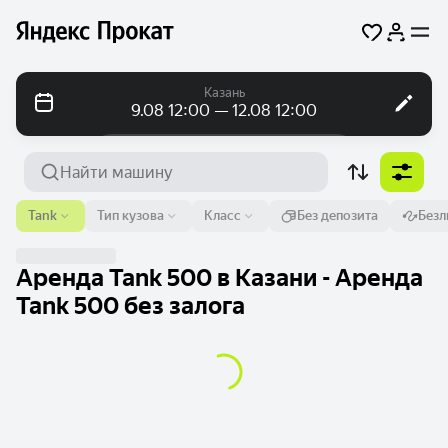
Казань
9.08 12:00 — 12.08 12:00
Посуточно
Посуточно
Помесячно
Аэропорт или адрес
Tank
Тип кузова
Класс
Без депозита
Безл
Казань
От
Время
До
Время
Аренда Tank 500 в Казани - Аренда
9 авг.
12:00
12 авг.
12:00
Tank 500 без залога
Найти машину