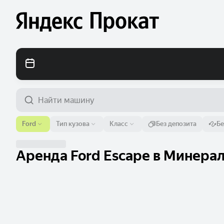
Аэропорт или адрес
Ford
Тип кузова
Класс
Без депозита
Бе
Минеральные Воды
Аренда Ford Escape в Минерал