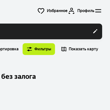
Избранное
Профиль
ортировка
Фильтры
Показать карту
Время
Найти машину
12:00
 без залога