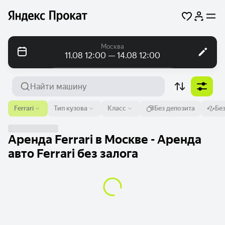
Москва
11.08 12:00 — 14.08 12:00
Посуточно
Посуточно
Помесячно
Аэропорт или адрес
Ferrari
Тип кузова
Класс
Без депозита
Бе
Москва
От
Время
До
Время
Аренда Ferrari в Москве - Аренда
11 авг.
12:00
14 авг.
12:00
авто Ferrari без залога
Найти машину