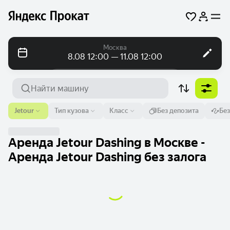
Москва
8.08 12:00 — 11.08 12:00
Посуточно
Посуточно
Помесячно
Аэропорт или адрес
Jetour
Тип кузова
Класс
Без депозита
Бе
Москва
От
Время
До
Время
Аренда Jetour Dashing в Москве -
8 авг.
12:00
11 авг.
12:00
Аренда Jetour Dashing без залога
Найти машину