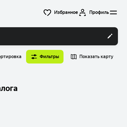
Избранное
Профиль
ортировка
Фильтры
Показать карту
Время
Найти машину
12:00
алога