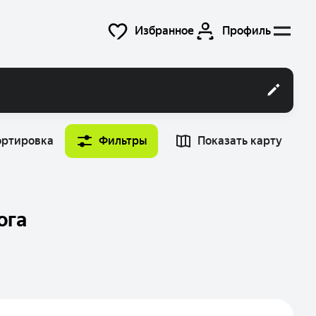
Избранное
Профиль
ортировка
Фильтры
Показать карту
Время
Найти машину
12:00
ога