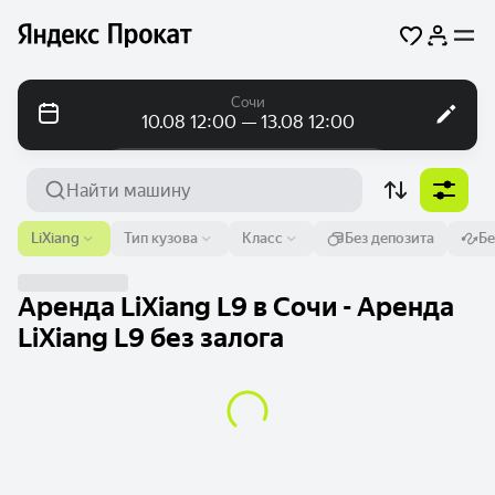
Сочи
10.08 12:00 — 13.08 12:00
Посуточно
Посуточно
Помесячно
Аэропорт или адрес
LiXiang
Тип кузова
Класс
Без депозита
Бе
Сочи
От
Время
До
Время
Аренда LiXiang L9 в Сочи - Аренда
10 авг.
12:00
13 авг.
12:00
LiXiang L9 без залога
Найти машину