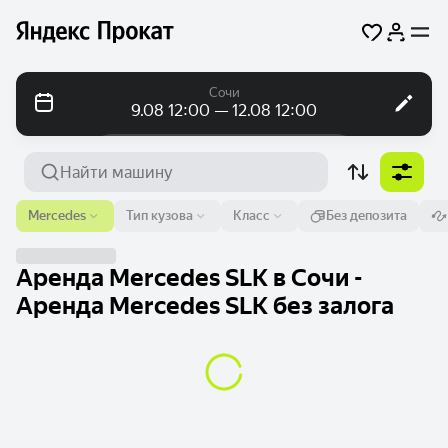
Сочи
9.08 12:00 — 12.08 12:00
Посуточно
Посуточно
Помесячно
Аэропорт или адрес
Mercedes
Тип кузова
Класс
Без депозита
Сочи
От
Время
До
Время
Аренда Mercedes SLK в Сочи -
9 авг.
12:00
12 авг.
12:00
Аренда Mercedes SLK без залога
Найти машину